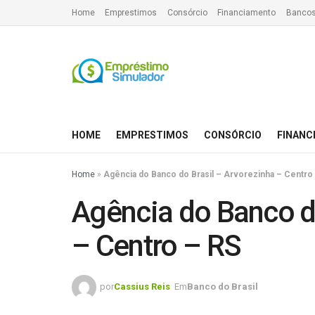
Home
Emprestimos
Consórcio
Financiamento
Bancos
HOME
EMPRESTIMOS
CONSÓRCIO
FINANC
Home
»
Agência do Banco do Brasil – Arvorezinha – Centro
Agência do Banco do
– Centro – RS
por
Cassius Reis
Em
Banco do Brasil