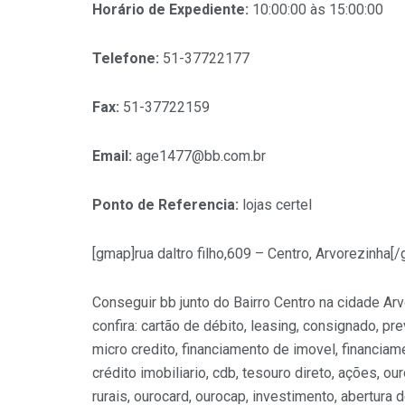
Horário de Expediente:
10:00:00 às 15:00:00
Telefone:
51-37722177
Fax:
51-37722159
Email:
age1477@bb.com.br
Ponto de Referencia:
lojas certel
[gmap]rua daltro filho,609 – Centro, Arvorezinha[
Conseguir bb junto do Bairro Centro na cidade Ar
confira: cartão de débito, leasing, consignado, pre
micro credito, financiamento de imovel, financiame
crédito imobiliario, cdb, tesouro direto, ações, 
rurais, ourocard, ourocap, investimento, abertura 