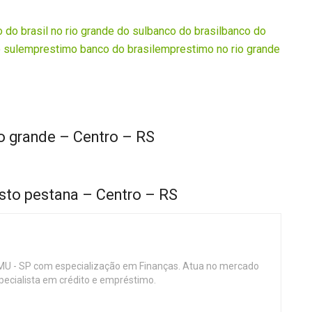
 do brasil no rio grande do sul
banco do brasil
banco do
 sul
emprestimo banco do brasil
emprestimo no rio grande
o grande – Centro – RS
sto pestana – Centro – RS
MU - SP com especialização em Finanças. Atua no mercado
specialista em crédito e empréstimo.