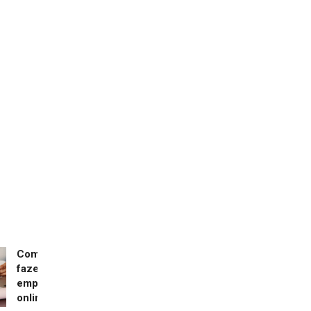
Como
fazer
empréstimo
online?