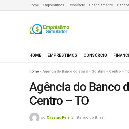
Home
Emprestimos
Consórcio
Financiamento
Bancos
HOME
EMPRESTIMOS
CONSÓRCIO
FINANC
Home
»
Agência do Banco do Brasil – Goiatins – Centro – T
Agência do Banco do
Centro – TO
por
Cassius Reis
Em
Banco do Brasil