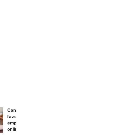
Como
fazer
empréstimo
online?