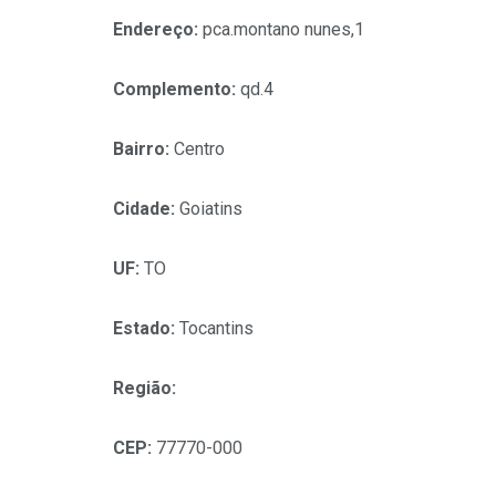
Endereço:
pca.montano nunes,1
Complemento:
qd.4
Bairro:
Centro
Cidade:
Goiatins
UF:
TO
Estado:
Tocantins
Região:
CEP:
77770-000