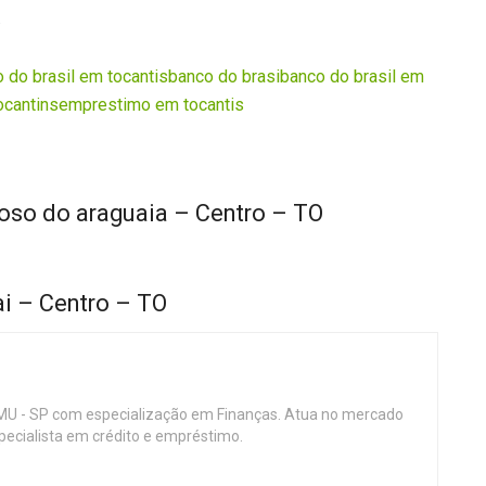
.
 do brasil em tocantis
banco do brasi
banco do brasil em
cantins
emprestimo em tocantis
oso do araguaia – Centro – TO
ai – Centro – TO
MU - SP com especialização em Finanças. Atua no mercado
specialista em crédito e empréstimo.