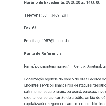
Horário de Expediente:
09:00:00 às 14:00:00
Telefone:
63 – 34691281
Fax:
63-
Email:
age1957@bb.com.br
Ponto de Referencia:
[gmap]pca.montano nunes,1 – Centro, Goiatins[/g
Localização agencia do banco do brasil acerca do
Encontre serviços financeiros destaques: tesouro
patrimonio, seguro rurais, ourocard, ourocap, inv
credito, consorcio, cartão de crédito, cartão de dé
capitalização, seguro de carro, micro credito, fin