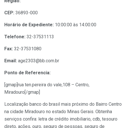
Região:
CEP:
36893-000
Horário de Expediente:
10:00:00 às 14:00:00
Telefone:
32-37531113
Fax:
32-37531080
Email:
age2303@bb.com.br
Ponto de Referencia:
[gmap]rua ten.pereira do vale,108 – Centro,
Miradouro[/gmap]
Localização banco do brasil mais próximo do Bairro Centro
na cidade Miradouro no estado Minas Gerais. Obtenha
serviços confira: letra de crédito imobiliario, cdb, tesouro
direto, ações, ouro, seguro de pessoas, seguro de