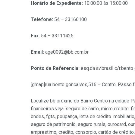
Horário de Expediente:
10:00:00 às 15:00:00
Telefone:
54 – 33166100
Fax:
54 – 33111425
Email:
age0092@bb.com.br
Ponto de Referencia:
esq.da av.brasil c/r.bent
[gmap]rua bento goncalves,516 – Centro, Passo 
Localize bb próxmo do Bairro Centro na cidade P
financeiros veja: seguro de carro, micro credito, 
bndes, fgts, poupança, letra de crédito imobiliari
seguro de patrimonio, seguro rurais, ourocard, our
emprestimo, credito, consorcio, cartão de crédito,