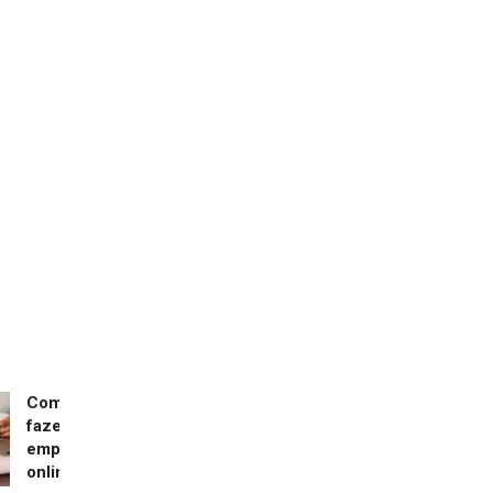
Como
fazer
empréstimo
online?