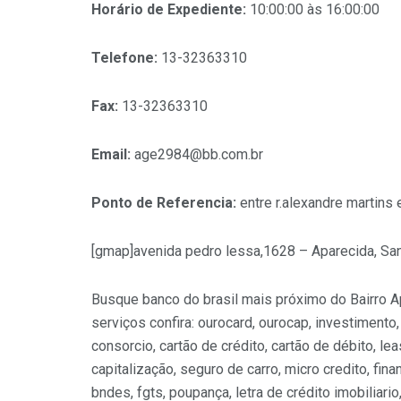
Horário de Expediente:
10:00:00 às 16:00:00
Telefone:
13-32363310
Fax:
13-32363310
Email:
age2984@bb.com.br
Ponto de Referencia:
entre r.alexandre martins 
[gmap]avenida pedro lessa,1628 – Aparecida, Sa
Busque banco do brasil mais próximo do Bairro A
serviços confira: ourocard, ourocap, investimento,
consorcio, cartão de crédito, cartão de débito, lea
capitalização, seguro de carro, micro credito, fin
bndes, fgts, poupança, letra de crédito imobiliari