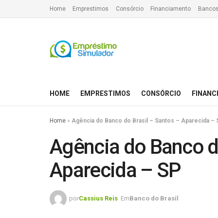
Home
Emprestimos
Consórcio
Financiamento
Bancos
HOME
EMPRESTIMOS
CONSÓRCIO
FINANC
Home
»
Agência do Banco do Brasil – Santos – Aparecida – 
Agência do Banco do
Aparecida – SP
por
Cassius Reis
Em
Banco do Brasil