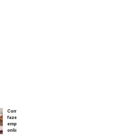
Como
fazer
empréstimo
online?