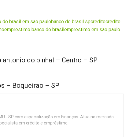
 do brasil em sao paulo
banco do brasil sp
credito
credito
mo
emprestimo banco do brasil
emprestimo em sao paulo
 antonio do pinhal – Centro – SP
os – Boqueirao – SP
MU - SP com especialização em Finanças. Atua no mercado
specialista em crédito e empréstimo.