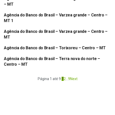
BANCO DO BRASIL
– MT
Agência do Banco do Brasil – Varzea grande – Centro –
BANCO DO BRASIL
MT 1
Agência do Banco do Brasil – Varzea grande – Centro –
BANCO DO BRASIL
MT
Agência do Banco do Brasil – Torixoreu – Centro – MT
BANCO DO BRASIL
Agência do Banco do Brasil – Terra nova do norte –
BANCO DO BRASIL
Centro – MT
Página 1 até 9
1
2
…
9
Next