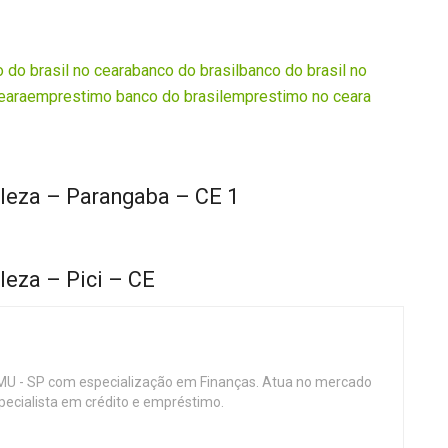
 do brasil no ceara
banco do brasil
banco do brasil no
eara
emprestimo banco do brasil
emprestimo no ceara
aleza – Parangaba – CE 1
leza – Pici – CE
MU - SP com especialização em Finanças. Atua no mercado
specialista em crédito e empréstimo.