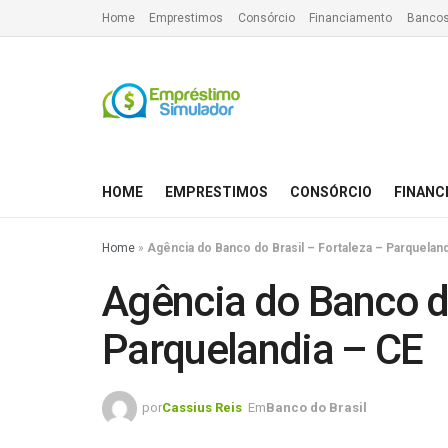
Home
Emprestimos
Consórcio
Financiamento
Bancos
HOME
EMPRESTIMOS
CONSÓRCIO
FINANC
Home
»
Agência do Banco do Brasil – Fortaleza – Parqueland
Agência do Banco do
Parquelandia – CE
por
Cassius Reis
Em
Banco do Brasil