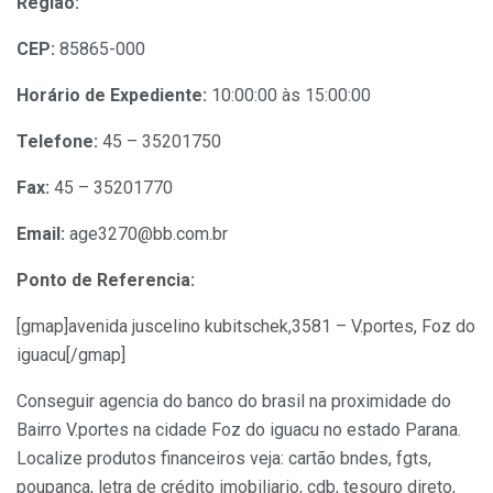
Região:
CEP:
85865-000
Horário de Expediente:
10:00:00 às 15:00:00
Telefone:
45 – 35201750
Fax:
45 – 35201770
Email:
age3270@bb.com.br
Ponto de Referencia:
[gmap]avenida juscelino kubitschek,3581 – V.portes, Foz do
iguacu[/gmap]
Conseguir agencia do banco do brasil na proximidade do
Bairro V.portes na cidade Foz do iguacu no estado Parana.
Localize produtos financeiros veja: cartão bndes, fgts,
poupança, letra de crédito imobiliario, cdb, tesouro direto,