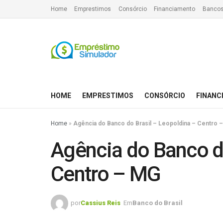
Home
Emprestimos
Consórcio
Financiamento
Bancos
HOME
EMPRESTIMOS
CONSÓRCIO
FINANC
Home
»
Agência do Banco do Brasil – Leopoldina – Centro 
Agência do Banco do
Centro – MG
por
Cassius Reis
Em
Banco do Brasil