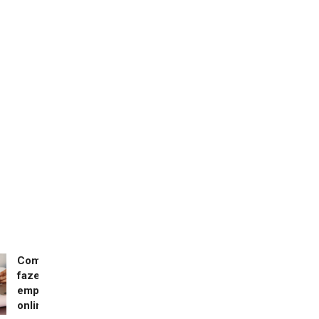
Como
fazer
empréstimo
online?