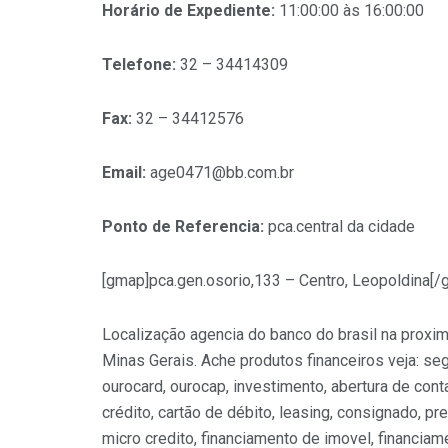
Horário de Expediente:
11:00:00 às 16:00:00
Telefone:
32 – 34414309
Fax:
32 – 34412576
Email:
age0471@bb.com.br
Ponto de Referencia:
pca.central da cidade
[gmap]pca.gen.osorio,133 – Centro, Leopoldina[/
Localização agencia do banco do brasil na proxi
Minas Gerais. Ache produtos financeiros veja: se
ourocard, ourocap, investimento, abertura de cont
crédito, cartão de débito, leasing, consignado, pre
micro credito, financiamento de imovel, financiame