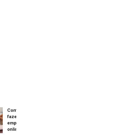
Como
fazer
empréstimo
online?