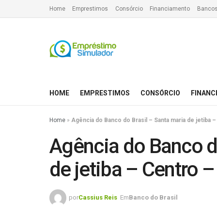
Home
Emprestimos
Consórcio
Financiamento
Bancos
HOME
EMPRESTIMOS
CONSÓRCIO
FINANC
Home
»
Agência do Banco do Brasil – Santa maria de jetiba 
Agência do Banco do
de jetiba – Centro –
por
Cassius Reis
Em
Banco do Brasil