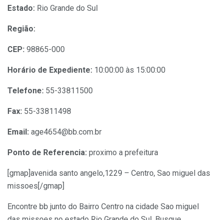
Estado:
Rio Grande do Sul
Região:
CEP:
98865-000
Horário de Expediente:
10:00:00 às 15:00:00
Telefone:
55-33811500
Fax:
55-33811498
Email:
age4654@bb.com.br
Ponto de Referencia:
proximo a prefeitura
[gmap]avenida santo angelo,1229 – Centro, Sao miguel das
missoes[/gmap]
Encontre bb junto do Bairro Centro na cidade Sao miguel
das missoes no estado Rio Grande do Sul. Busque